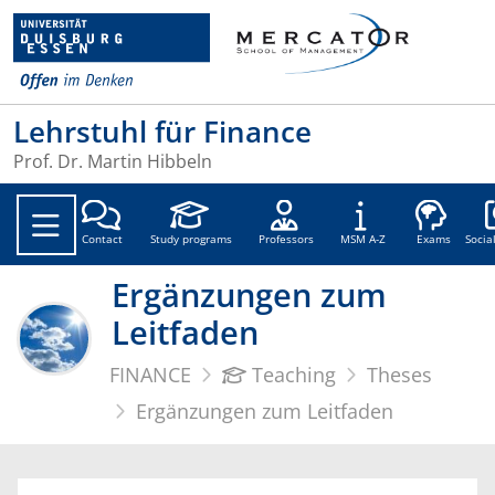
Lehrstuhl für Finance
Prof. Dr. Martin Hibbeln
Soc
Contact
Study programs
Professors
MSM A-Z
Exams
Socia
Ergänzungen zum
Leitfaden
FINANCE
Teaching
Theses
Ergänzungen zum Leitfaden