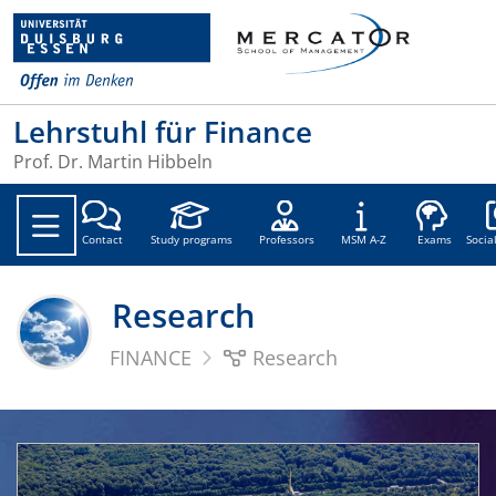
Lehrstuhl für Finance
Prof. Dr. Martin Hibbeln
Soc
Contact
Study programs
Professors
MSM A-Z
Exams
Socia
Research
FINANCE
Research