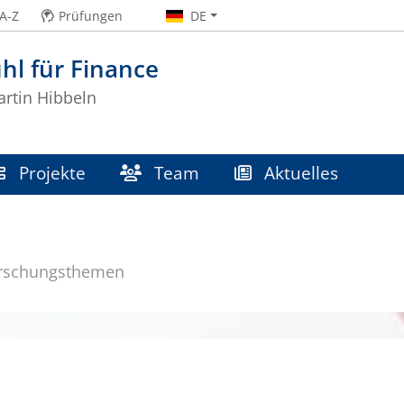
A-Z
Prüfungen
DE
hl für Finance
artin Hibbeln
Projekte
Team
Aktuelles
n
rschungsthemen