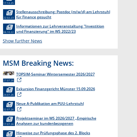
17.12.25
Stellenausschreibung: Postdoc (m/w/d) am Lehrstuhl
für Finance gesucht
22.02.23
Informationen zur Lehrveranstaltung "Investition
und Finanzierung" im WS 2022/23
06.10.22
Show further News
MSM Breaking News:
TOPSIM-Seminar Wintersemester 2026/2027
27.07.26
Exkursion Finanzgericht Münster 15.09.2026
24.07.26
Neue A-Publikation am PUU-Lehrstuhl
22.07.26
Projektseminar im WS 2026/2027 „Empirische
Analysen zur kundenbezogenen
17.07.26
Erkenntnisgewinnung “
Hinweise zur Prüfungsphase des 2. Blocks