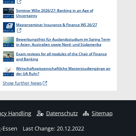
14.07.26
Seminar WiSe 2026/27: Banking in an Age of
Uncertainty
13.07.26
Masterseminar Insurance & Finance WS 26/27
09.07.26
Bewerbungsfrist für Auslandsstudium im Spring Term
in Asien, Australien sowie Nord- und Südamerika
09.07.26
endet am 31. Juli 2026
Exam reviews for all modules of the Chair of Finance
and Banking
07.07.26
Wirtschaftswissenschaftliche Masterstudiengänge an
der UA Ruhr?
06.07.26
Show further News
cy Handling
Datenschutz
Sitemap
g-Essen
Last Change: 20.12.2022