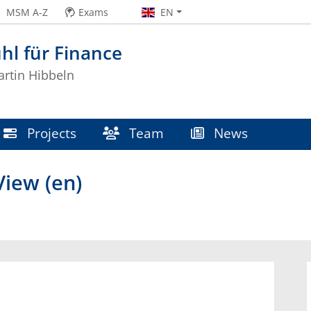
MSM A-Z
Exams
EN
hl für Finance
artin Hibbeln
Projects
Team
News
iew (en)