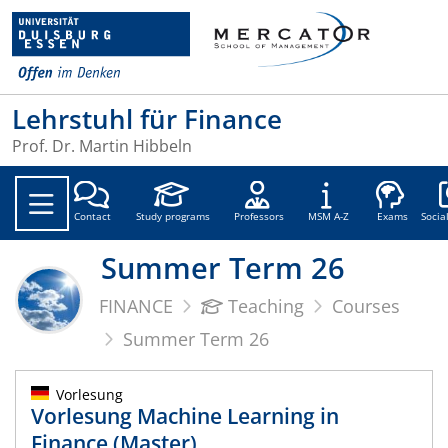
Lehrstuhl für Finance
Prof. Dr. Martin Hibbeln
Soc
Contact
Study programs
Professors
MSM A-Z
Exams
Socia
Summer Term 26
FINANCE
Teaching
Courses
Summer Term 26
Vorlesung
Vorlesung Machine Learning in
Finance (Master)